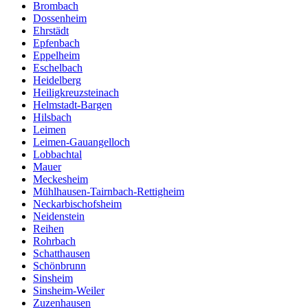
Brombach
Dossenheim
Ehrstädt
Epfenbach
Eppelheim
Eschelbach
Heidelberg
Heiligkreuzsteinach
Helmstadt-Bargen
Hilsbach
Leimen
Leimen-Gauangelloch
Lobbachtal
Mauer
Meckesheim
Mühlhausen-Tairnbach-Rettigheim
Neckarbischofsheim
Neidenstein
Reihen
Rohrbach
Schatthausen
Schönbrunn
Sinsheim
Sinsheim-Weiler
Zuzenhausen