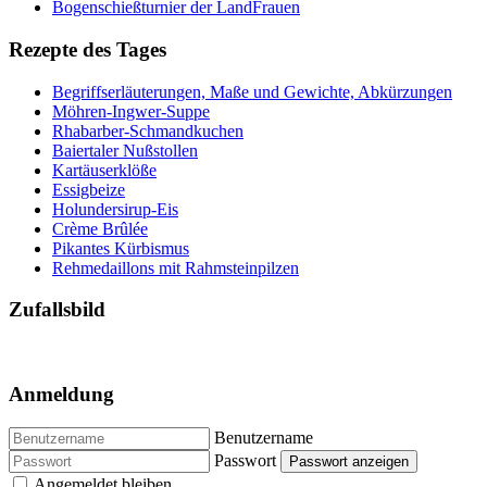
Bogenschießturnier der LandFrauen
Rezepte des Tages
Begriffserläuterungen, Maße und Gewichte, Abkürzungen
Möhren-Ingwer-Suppe
Rhabarber-Schmandkuchen
Baiertaler Nußstollen
Kartäuserklöße
Essigbeize
Holundersirup-Eis
Crème Brûlée
Pikantes Kürbismus
Rehmedaillons mit Rahmsteinpilzen
Zufallsbild
Anmeldung
Benutzername
Passwort
Passwort anzeigen
Angemeldet bleiben