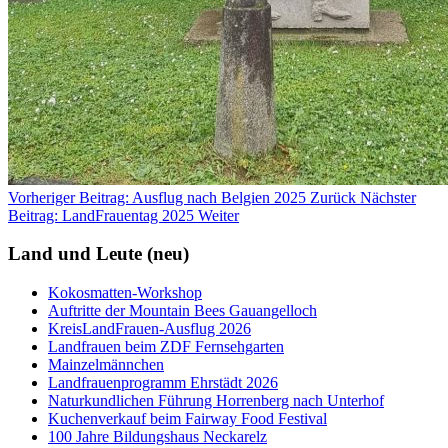
Vorheriger Beitrag: Ausflug nach Belgien 2025
Zurück
Nächster
Beitrag: LandFrauentag 2025
Weiter
Land und Leute (neu)
Kokosmatten-Workshop
Auftritte der Mountain Bees Gauangelloch
KreisLandFrauen-Ausflug 2026
Landfrauen beim ZDF Fernsehgarten
Mainzelmännchen
Landfrauenprogramm Ehrstädt 2026
Naturkundlichen Führung Horrenberg nach Unterhof
Kuchenverkauf beim Fairway Food Festival
100 Jahre Bildungshaus Neckarelz