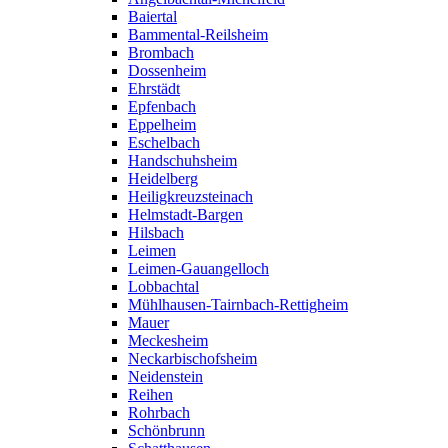
Baiertal
Bammental-Reilsheim
Brombach
Dossenheim
Ehrstädt
Epfenbach
Eppelheim
Eschelbach
Handschuhsheim
Heidelberg
Heiligkreuzsteinach
Helmstadt-Bargen
Hilsbach
Leimen
Leimen-Gauangelloch
Lobbachtal
Mühlhausen-Tairnbach-Rettigheim
Mauer
Meckesheim
Neckarbischofsheim
Neidenstein
Reihen
Rohrbach
Schönbrunn