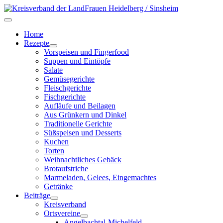
Home
Rezepte
Vorspeisen und Fingerfood
Suppen und Eintöpfe
Salate
Gemüsegerichte
Fleischgerichte
Fischgerichte
Aufläufe und Beilagen
Aus Grünkern und Dinkel
Traditionelle Gerichte
Süßspeisen und Desserts
Kuchen
Torten
Weihnachtliches Gebäck
Brotaufstriche
Marmeladen, Gelees, Eingemachtes
Getränke
Beiträge
Kreisverband
Ortsvereine
Angelbachtal-Michelfeld