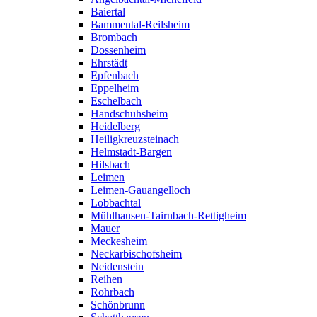
Baiertal
Bammental-Reilsheim
Brombach
Dossenheim
Ehrstädt
Epfenbach
Eppelheim
Eschelbach
Handschuhsheim
Heidelberg
Heiligkreuzsteinach
Helmstadt-Bargen
Hilsbach
Leimen
Leimen-Gauangelloch
Lobbachtal
Mühlhausen-Tairnbach-Rettigheim
Mauer
Meckesheim
Neckarbischofsheim
Neidenstein
Reihen
Rohrbach
Schönbrunn