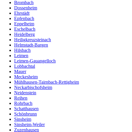
Brombach
Dossenheim
Ehrstädt
Epfenbach
Eppelheim
Eschelbach
Heidelberg
Heiligkreuzsteinach
Helmstadt-Bargen
Hilsbach
Leimen
Leimen-Gauangelloch
Lobbachtal
Mauer
Meckesheim
Mühlhausen-Tairnbach-Rettigheim
Neckarbischofsheim
Neidenstein
Reihen
Rohrbach
Schatthausen
Schönbrunn
Sinsheim
Sinsheim-Weiler
Zuzenhausen