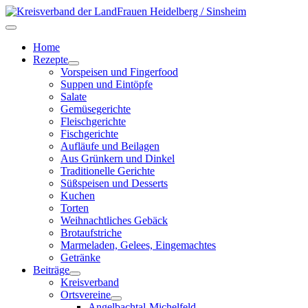
Home
Rezepte
Vorspeisen und Fingerfood
Suppen und Eintöpfe
Salate
Gemüsegerichte
Fleischgerichte
Fischgerichte
Aufläufe und Beilagen
Aus Grünkern und Dinkel
Traditionelle Gerichte
Süßspeisen und Desserts
Kuchen
Torten
Weihnachtliches Gebäck
Brotaufstriche
Marmeladen, Gelees, Eingemachtes
Getränke
Beiträge
Kreisverband
Ortsvereine
Angelbachtal-Michelfeld