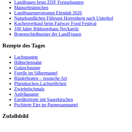
Landfrauen beim ZDF Fernsehgarten
Mainzelmännchen
Landfrauenprogramm Ehrstädt 2026
Naturkundlichen Führung Horrenberg nach Unterhof
Kuchenverkauf beim Fairway Food Festival
100 Jahre Bildungshaus Neckarelz
Bogenschießturnier der LandFrauen
Rezepte des Tages
Lachspastete
Hähnchensalat
Gulaschsuppe
Forelle im Silbermantel
Rinderbraten – russische Art
Pfannkuchen-Lachsröllchen
Zwiebelschmalz
Apfellasagne
Eierlikörtorte mit Sauerkirschen
Pochierte Eier im Parmesanmantel
Zufallsbild