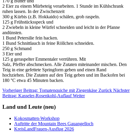
170 g Butter und
2 Eier zu einem Mürbeteig verarbeiten. 1 Stunde im Kühlschrank
ruhen lassen. In der Zwischenzeit
300 g Kürbis (z.B. Hokkaido) schälen, grob raspeln.
125 g Frühstücksspeck und
2 Zwiebeln in kleine Würfel schneiden und leicht in der Pfanne
andünsten.
1 Bund Petersilie fein hacken.
1 Bund Schnittlauch in feine Röllchen schneiden.
250 g Schmand
3 Eier und
125 g geraspelter Emmentaler verrühren. Mit
Salz, Pfeffer abschmecken. Alle Zutaten miteinander mischen. Den
Teig in eine gefettete Springform geben und einen Rand
hochziehen. Die Zutaten auf den Teig geben und im Backofen bei
180 °C etwa 45 Minuten backen.
Vorheriger Beitrag: Tomatenquiche mit Ziegenkäse
Zurück
Nächster
Beitrag: Kasseler-Rosenkohl-Auflauf
Weiter
Land und Leute (neu)
Kokosmatten-Workshop
Auftritte der Mountain Bees Gauangelloch
KreisLandFrauen-Ausflug 2026