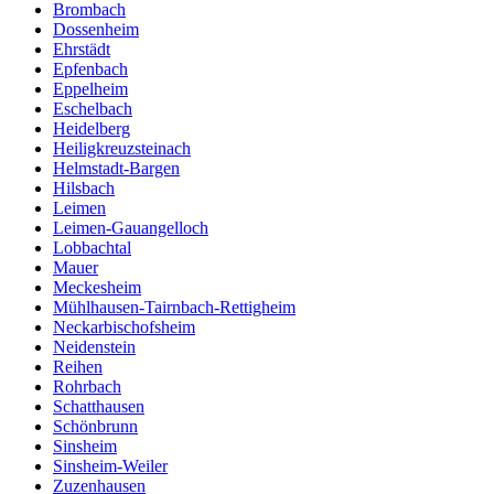
Brombach
Dossenheim
Ehrstädt
Epfenbach
Eppelheim
Eschelbach
Heidelberg
Heiligkreuzsteinach
Helmstadt-Bargen
Hilsbach
Leimen
Leimen-Gauangelloch
Lobbachtal
Mauer
Meckesheim
Mühlhausen-Tairnbach-Rettigheim
Neckarbischofsheim
Neidenstein
Reihen
Rohrbach
Schatthausen
Schönbrunn
Sinsheim
Sinsheim-Weiler
Zuzenhausen