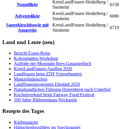
KreisLandFrauen Heidelberg /
Nugatlikör
6158
Sinsheim
KreisLandFrauen Heidelberg /
Adventslikör
6080
Sinsheim
Sauerkirschbowle mit
KreisLandFrauen Heidelberg /
6719
Amaretto
Sinsheim
Land und Leute (neu)
Bericht Essen-Reise
Kokosmatten-Workshop
Auftritte der Mountain Bees Gauangelloch
KreisLandFrauen-Ausflug 2026
Landfrauen beim ZDF Fernsehgarten
Mainzelmännchen
Landfrauenprogramm Ehrstädt 2026
Naturkundlichen Führung Horrenberg nach Unterhof
Kuchenverkauf beim Fairway Food Festival
100 Jahre Bildungshaus Neckarelz
Rezepte des Tages
Kürbisquiche
Hähnchenbrustfilets im Speckmantel