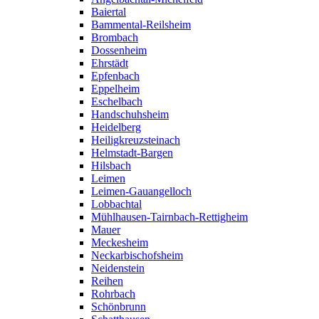
Baiertal
Bammental-Reilsheim
Brombach
Dossenheim
Ehrstädt
Epfenbach
Eppelheim
Eschelbach
Handschuhsheim
Heidelberg
Heiligkreuzsteinach
Helmstadt-Bargen
Hilsbach
Leimen
Leimen-Gauangelloch
Lobbachtal
Mühlhausen-Tairnbach-Rettigheim
Mauer
Meckesheim
Neckarbischofsheim
Neidenstein
Reihen
Rohrbach
Schönbrunn