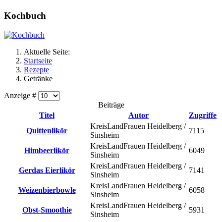
Kochbuch
Aktuelle Seite:
Startseite
Rezepte
Getränke
Anzeige #
Beiträge
Titel
Autor
Zugriffe
KreisLandFrauen Heidelberg /
Quittenlikör
7115
Sinsheim
KreisLandFrauen Heidelberg /
Himbeerlikör
6049
Sinsheim
KreisLandFrauen Heidelberg /
Gerdas Eierlikör
7141
Sinsheim
KreisLandFrauen Heidelberg /
Weizenbierbowle
6058
Sinsheim
KreisLandFrauen Heidelberg /
Obst-Smoothie
5931
Sinsheim