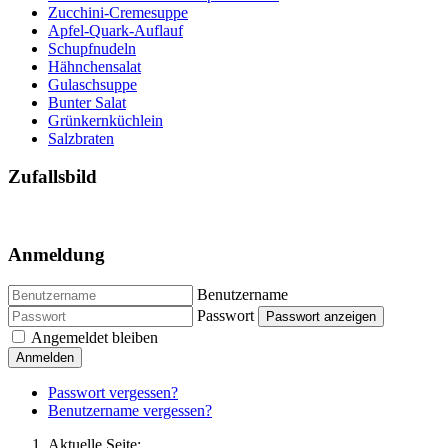
Zucchini-Cremesuppe
Apfel-Quark-Auflauf
Schupfnudeln
Hähnchensalat
Gulaschsuppe
Bunter Salat
Grünkernküchlein
Salzbraten
Zufallsbild
Anmeldung
Benutzername
Passwort
Passwort anzeigen
Angemeldet bleiben
Anmelden
Passwort vergessen?
Benutzername vergessen?
Aktuelle Seite: