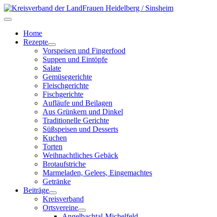
Home
Rezepte
Vorspeisen und Fingerfood
Suppen und Eintöpfe
Salate
Gemüsegerichte
Fleischgerichte
Fischgerichte
Aufläufe und Beilagen
Aus Grünkern und Dinkel
Traditionelle Gerichte
Süßspeisen und Desserts
Kuchen
Torten
Weihnachtliches Gebäck
Brotaufstriche
Marmeladen, Gelees, Eingemachtes
Getränke
Beiträge
Kreisverband
Ortsvereine
Angelbachtal-Michelfeld