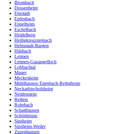
Brombach
Dossenheim
Ehrstädt
Epfenbach
Eppelheim
Eschelbach
Heidelberg
Heiligkreuzsteinach
Helmstadt-Bargen
Hilsbach
Leimen
Leimen-Gauangelloch
Lobbachtal
Mauer
Meckesheim
Mühlhausen-Tairnbach-Rettigheim
Neckarbischofsheim
Neidenstein
Reihen
Rohrbach
Schatthausen
Schönbrunn
Sinsheim
Sinsheim-Weiler
Zuzenhausen