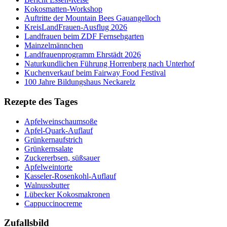
Kokosmatten-Workshop
Auftritte der Mountain Bees Gauangelloch
KreisLandFrauen-Ausflug 2026
Landfrauen beim ZDF Fernsehgarten
Mainzelmännchen
Landfrauenprogramm Ehrstädt 2026
Naturkundlichen Führung Horrenberg nach Unterhof
Kuchenverkauf beim Fairway Food Festival
100 Jahre Bildungshaus Neckarelz
Rezepte des Tages
Apfelweinschaumsoße
Apfel-Quark-Auflauf
Grünkernaufstrich
Grünkernsalate
Zuckererbsen, süßsauer
Apfelweintorte
Kasseler-Rosenkohl-Auflauf
Walnussbutter
Lübecker Kokosmakronen
Cappuccinocreme
Zufallsbild