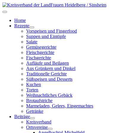
Home
Rezepte
Vorspeisen und Fingerfood
Suppen und Eintöpfe
Salate
Gemüsegerichte
Fleischgerichte
Fischgerichte
Aufläufe und Beilagen
Aus Grünkern und Dinkel
Traditionelle Gerichte
Süßspeisen und Desserts
Kuchen
Torten
Weihnachtliches Gebäck
Brotaufstriche
Marmeladen, Gelees, Eingemachtes
Getränke
Beiträge
Kreisverband
Ortsvereine
Angelbachtal-Michelfeld