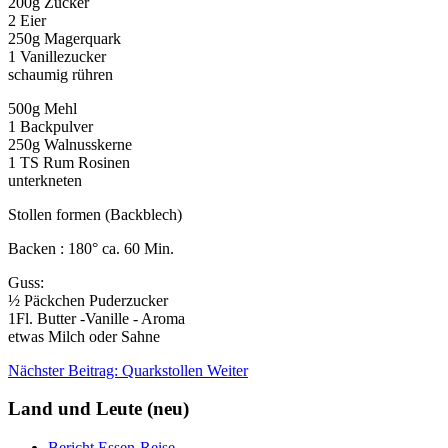
200g Zucker
2 Eier
250g Magerquark
1 Vanillezucker
schaumig rühren
500g Mehl
1 Backpulver
250g Walnusskerne
1 TS Rum Rosinen
unterkneten
Stollen formen (Backblech)
Backen : 180° ca. 60 Min.
Guss:
½ Päckchen Puderzucker
1Fl. Butter -Vanille - Aroma
etwas Milch oder Sahne
Nächster Beitrag: Quarkstollen
Weiter
Land und Leute (neu)
Bericht Essen-Reise