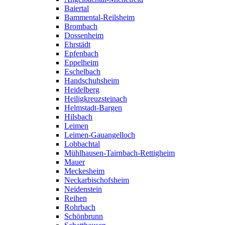
Baiertal
Bammental-Reilsheim
Brombach
Dossenheim
Ehrstädt
Epfenbach
Eppelheim
Eschelbach
Handschuhsheim
Heidelberg
Heiligkreuzsteinach
Helmstadt-Bargen
Hilsbach
Leimen
Leimen-Gauangelloch
Lobbachtal
Mühlhausen-Tairnbach-Rettigheim
Mauer
Meckesheim
Neckarbischofsheim
Neidenstein
Reihen
Rohrbach
Schönbrunn