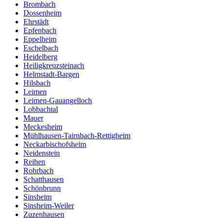
Brombach
Dossenheim
Ehrstädt
Epfenbach
Eppelheim
Eschelbach
Heidelberg
Heiligkreuzsteinach
Helmstadt-Bargen
Hilsbach
Leimen
Leimen-Gauangelloch
Lobbachtal
Mauer
Meckesheim
Mühlhausen-Tairnbach-Rettigheim
Neckarbischofsheim
Neidenstein
Reihen
Rohrbach
Schatthausen
Schönbrunn
Sinsheim
Sinsheim-Weiler
Zuzenhausen