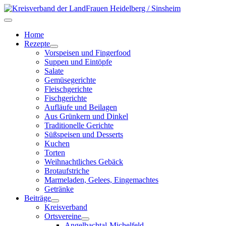
Home
Rezepte
Vorspeisen und Fingerfood
Suppen und Eintöpfe
Salate
Gemüsegerichte
Fleischgerichte
Fischgerichte
Aufläufe und Beilagen
Aus Grünkern und Dinkel
Traditionelle Gerichte
Süßspeisen und Desserts
Kuchen
Torten
Weihnachtliches Gebäck
Brotaufstriche
Marmeladen, Gelees, Eingemachtes
Getränke
Beiträge
Kreisverband
Ortsvereine
Angelbachtal-Michelfeld