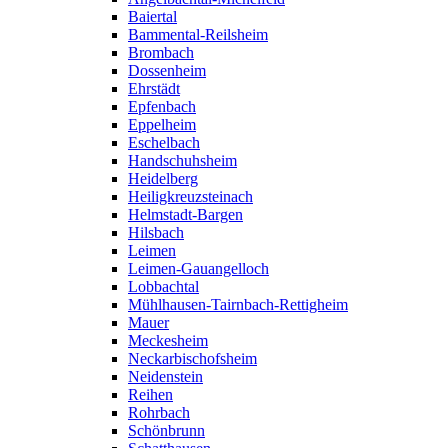
Baiertal
Bammental-Reilsheim
Brombach
Dossenheim
Ehrstädt
Epfenbach
Eppelheim
Eschelbach
Handschuhsheim
Heidelberg
Heiligkreuzsteinach
Helmstadt-Bargen
Hilsbach
Leimen
Leimen-Gauangelloch
Lobbachtal
Mühlhausen-Tairnbach-Rettigheim
Mauer
Meckesheim
Neckarbischofsheim
Neidenstein
Reihen
Rohrbach
Schönbrunn