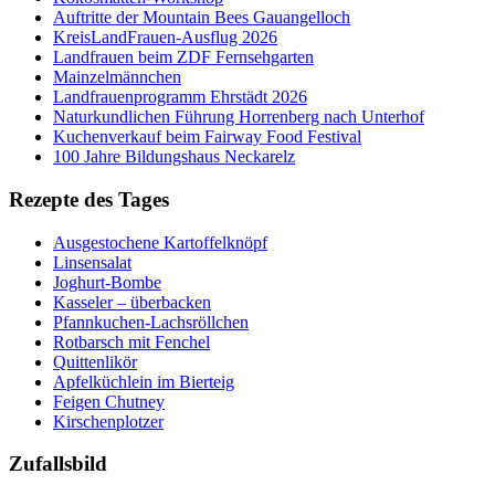
Auftritte der Mountain Bees Gauangelloch
KreisLandFrauen-Ausflug 2026
Landfrauen beim ZDF Fernsehgarten
Mainzelmännchen
Landfrauenprogramm Ehrstädt 2026
Naturkundlichen Führung Horrenberg nach Unterhof
Kuchenverkauf beim Fairway Food Festival
100 Jahre Bildungshaus Neckarelz
Rezepte des Tages
Ausgestochene Kartoffelknöpf
Linsensalat
Joghurt-Bombe
Kasseler – überbacken
Pfannkuchen-Lachsröllchen
Rotbarsch mit Fenchel
Quittenlikör
Apfelküchlein im Bierteig
Feigen Chutney
Kirschenplotzer
Zufallsbild