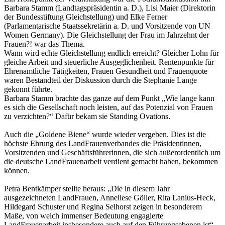
Barbara Stamm (Landtagspräsidentin a. D.), Lisi Maier (Direktorin
der Bundesstiftung Gleichstellung) und Elke Ferner
(Parlamentarische Staatssekretärin a. D. und Vorsitzende von UN
Women Germany). Die Gleichstellung der Frau im Jahrzehnt der
Frauen?! war das Thema.
Wann wird echte Gleichstellung endlich erreicht? Gleicher Lohn für
gleiche Arbeit und steuerliche Ausgeglichenheit. Rentenpunkte für
Ehrenamtliche Tätigkeiten, Frauen Gesundheit und Frauenquote
waren Bestandteil der Diskussion durch die Stephanie Lange
gekonnt führte.
Barbara Stamm brachte das ganze auf dem Punkt „Wie lange kann
es sich die Gesellschaft noch leisten, auf das Potenzial von Frauen
zu verzichten?“ Dafür bekam sie Standing Ovations.
Auch die „Goldene Biene“ wurde wieder vergeben. Dies ist die
höchste Ehrung des LandFrauenverbandes die Präsidentinnen,
Vorsitzenden und Geschäftsführerinnen, die sich außerordentlich um
die deutsche LandFrauenarbeit verdient gemacht haben, bekommen
können.
Petra Bentkämper stellte heraus: „Die in diesem Jahr
ausgezeichneten LandFrauen, Anneliese Göller, Rita Lanius-Heck,
Hildegard Schuster und Regina Selhorst zeigen in besonderem
Maße, von welch immenser Bedeutung engagierte
LandFrauenarbeit insbesondere auch auf den Führungsebenen ist“.