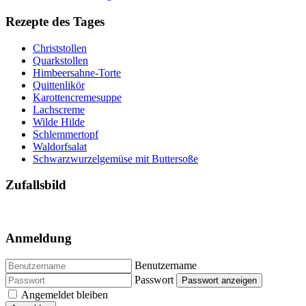
Vorheriger Beitrag: Begrüßung zur Ausstellung „75 Jahre
LandFrauen Württemberg-Baden“
Zurück
Nächster Beitrag: Wir
feiern Jubiläum! - Besuchen Sie unsere Wanderausstellung
Weiter
Land und Leute (neu)
Bericht Essen-Reise
Kokosmatten-Workshop
Auftritte der Mountain Bees Gauangelloch
KreisLandFrauen-Ausflug 2026
Landfrauen beim ZDF Fernsehgarten
Mainzelmännchen