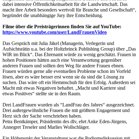
dabei intensive Öffentlichkeitsarbeit für die Landwirtschaft. Das
macht ihre Arbeit besonders wertvoll für Branche und Gesellschaft“,
begründet die unabhängige Jury ihre Entscheidung.
Filme über die Preisträgerinnen finden Sie auf YouTube:
https://www.youtube.com/user/LandFrauenVideo
Das Gespräch mit Julia Jäkel (Managerin, Verlegerin und
Aufsichtsrätin u.a. bei der Holtzbrinck Publishing Group) über „Das
WIR im Blick“. Das Ehrenamt würde zu wenig geschätzt. Frauen in
hohen Positionen hätten auch eine Verantwortung gegenüber
anderen Frauen und sollten den Weg für andere Frauen ebnen.
Frauen würden gerne alle eventuellen Probleme schon im Vorfeld
lösen, aber es wäre besser erst wenn sie da sind die Lösung zu
suchen. Das wäre oft ein Hemmschuh für den Erfolg. Außerdem sei
Macht mit etwas Negativen behaftet. „Macht und Karriere sind
etwas Positives“ stellte sie in den Raum.
Drei LandFrauen wurden als “LandFrau des Jahres“ ausgezeichnet.
Drei außergewöhnliche Frauen die mit größtem Engagement und
Herz sich der Sache verschrieben haben.
Petra Bentkämper, Präsidentin des dlv, ehrt Anke Eden-Jürgens,
Annegret Treseler und Marlies Wollschläger.
Ein Höhepunkt der Veranstaltung war die Podiumsdiskussion mit