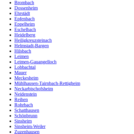
Brombach
Dossenheim
Ehrstädt
Epfenbach
Eppelheim
Eschelbach
Heidelberg
Heiligkreuzsteinach
Helmstadt-Bargen
Hilsbach
Leimen
Leimen-Gauangelloch
Lobbachtal
Mauer
Meckesheim
Mühlhausen-Tairnbach-Rettigheim
Neckarbischofsheim
Neidenstein
Reihen
Rohrbach
Schatthausen
Schönbrunn
Sinsheim
Sinsheim-Weiler
Zuzenhausen