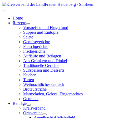
Home
Rezepte
Vorspeisen und Fingerfood
Suppen und Eintöpfe
Salate
Gemüsegerichte
Fleischgerichte
Fischgerichte
Aufläufe und Beilagen
Aus Grünkern und Dinkel
Traditionelle Gerichte
Süßspeisen und Desserts
Kuchen
Torten
Weihnachtliches Gebäck
Brotaufstriche
Marmeladen, Gelees, Eingemachtes
Getränke
Beiträge
Kreisverband
Ortsvereine
Angelbachtal-Michelfeld