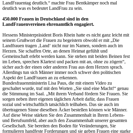
LandFrauentag deutlich.“ machte Frau Bentkämper noch mal
deutlich was es bedeutet LandFrau zu sein.
450.000 Frauen in Deutschland sind in den
LandFrauenvereinen ehrenamtlich engagiert.
Hessens Ministerpräsident Boris Rhein hatte es nicht ganz leicht mit
seinem Grußwort die Frauen zu begeistern obwohl er mit „Die
Landfrauen tragen ‚Land‘ nicht nur im Namen, sondern auch im
Herzen. Sie schaffen Orte, an denen Heimat gefühlt und
Gemeinschaft erlebt werden kann. Sie stehen mit beiden Beinen fest
im Leben, sprechen Klartext und packen mit an, ohne zu zögern“,
sicher auch der einen oder anderen Frau aus dem Herzen sprach.
Allerdings tun sich Männer immer noch schwer den politischen
Aspekt der LandFrauen an zu erkennen.
Bundesfrauenministerin Lisa Paus, die mit einem Video zu
geschaltet wurde, traf mit den Worten „Sie sind eine Macht!“ genau
die Stimmung im Saal. „Mit ihrem Verband fördern Sie Frauen. Sie
sorgen neben ihrer eigenen täglichen Arbeit dafür, dass Frauen
sozial und wirtschaftlich tatsächlich teilhaben. Das sie auch im
übertragenen Sinne dieselben Äcker bestellen können wie Männer.
Auf diese Weise stärken Sie den Zusammenhalt in Ihrem Lebens-
und Berufsumfeld, aber auch den Zusammenhalt unserer gesamten
Gesellschaft. Sie bereiten den Boden für Veränderungen, Sie
formulieren handfeste Forderungen und sie geben Frauen eine starke