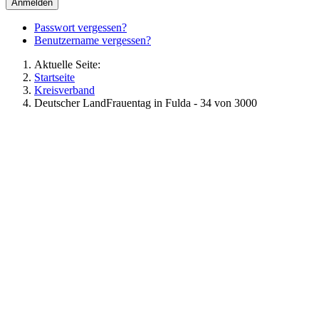
Landfrauenprogramm Ehrstädt 2026
Naturkundlichen Führung Horrenberg nach Unterhof
Kuchenverkauf beim Fairway Food Festival
100 Jahre Bildungshaus Neckarelz
Rezepte des Tages
Christstollen
Quarkstollen
Himbeersahne-Torte
Quittenlikör
Karottencremesuppe
Lachscreme
Wilde Hilde
Schlemmertopf
Waldorfsalat
Schwarzwurzelgemüse mit Buttersoße
Zufallsbild
Anmeldung