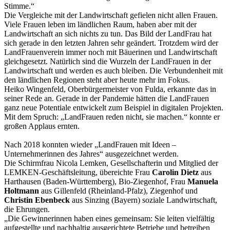
Stimme.“
Die Vergleiche mit der Landwirtschaft gefielen nicht allen Frauen.
Viele Frauen leben im ländlichen Raum, haben aber mit der
Landwirtschaft an sich nichts zu tun. Das Bild der LandFrau hat
sich gerade in den letzten Jahren sehr geändert. Trotzdem wird der
LandFrauenverein immer noch mit Bäuerinen und Landwirtschaft
gleichgesetzt. Natürlich sind die Wurzeln der LandFrauen in der
Landwirtschaft und werden es auch bleiben. Die Verbundenheit mit
den ländlichen Regionen steht aber heute mehr im Fokus.
Heiko Wingenfeld, Oberbürgermeister von Fulda, erkannte das in
seiner Rede an. Gerade in der Pandemie hätten die LandFrauen
ganz neue Potentiale entwickelt zum Beispiel in digitalen Projekten.
Mit dem Spruch: „LandFrauen reden nicht, sie machen.“ konnte er
großen Applaus ernten.
Nach 2018 konnten wieder „LandFrauen mit Ideen –
Unternehmerinnen des Jahres“ ausgezeichnet werden.
Die Schirmfrau Nicola Lemken, Gesellschafterin und Mitglied der
LEMKEN-Geschäftsleitung, übereichte Frau
Carolin Dietz
aus
Harthausen (Baden-Württemberg), Bio-Ziegenhof, Frau
Manuela
Holtmann
aus Gillenfeld (Rheinland-Pfalz), Ziegenhof und
Christin Ebenbeck
aus Sinzing (Bayern) soziale Landwirtschaft,
die Ehrungen.
„Die Gewinnerinnen haben eines gemeinsam: Sie leiten vielfältig
aufgestellte und nachhaltig ausgerichtete Betriebe und betreiben