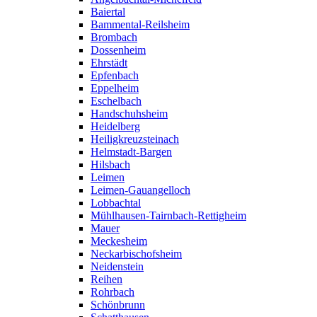
Baiertal
Bammental-Reilsheim
Brombach
Dossenheim
Ehrstädt
Epfenbach
Eppelheim
Eschelbach
Handschuhsheim
Heidelberg
Heiligkreuzsteinach
Helmstadt-Bargen
Hilsbach
Leimen
Leimen-Gauangelloch
Lobbachtal
Mühlhausen-Tairnbach-Rettigheim
Mauer
Meckesheim
Neckarbischofsheim
Neidenstein
Reihen
Rohrbach
Schönbrunn