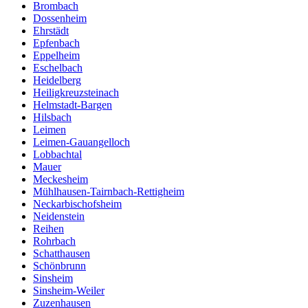
Brombach
Dossenheim
Ehrstädt
Epfenbach
Eppelheim
Eschelbach
Heidelberg
Heiligkreuzsteinach
Helmstadt-Bargen
Hilsbach
Leimen
Leimen-Gauangelloch
Lobbachtal
Mauer
Meckesheim
Mühlhausen-Tairnbach-Rettigheim
Neckarbischofsheim
Neidenstein
Reihen
Rohrbach
Schatthausen
Schönbrunn
Sinsheim
Sinsheim-Weiler
Zuzenhausen