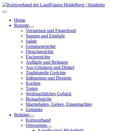
Home
Rezepte
Vorspeisen und Fingerfood
Suppen und Eintöpfe
Salate
Gemüsegerichte
Fleischgerichte
Fischgerichte
Aufläufe und Beilagen
Aus Grünkern und Dinkel
Traditionelle Gerichte
Süßspeisen und Desserts
Kuchen
Torten
Weihnachtliches Gebäck
Brotaufstriche
Marmeladen, Gelees, Eingemachtes
Getränke
Beiträge
Kreisverband
Ortsvereine
Angelbachtal-Michelfeld