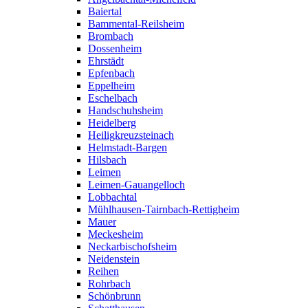
Baiertal
Bammental-Reilsheim
Brombach
Dossenheim
Ehrstädt
Epfenbach
Eppelheim
Eschelbach
Handschuhsheim
Heidelberg
Heiligkreuzsteinach
Helmstadt-Bargen
Hilsbach
Leimen
Leimen-Gauangelloch
Lobbachtal
Mühlhausen-Tairnbach-Rettigheim
Mauer
Meckesheim
Neckarbischofsheim
Neidenstein
Reihen
Rohrbach
Schönbrunn