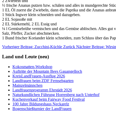
2 Zwiebeln und
½ frische Ananas putzen bzw. schälen und alles in mundgerechte Stüc
1 EL Öl zuerst die Zwiebeln, dann die Paprika und die Ananas anbrat
1 Stück Ingwer klein schneiden und dazugeben.
2 EL Sojasoße mit
2 EL Stärkemehl, 2 EL Essig und
¼ l Gemüsebrühe vermischen und das Gemüse ablöschen. Alles gut ve
Salz, Pfeffer, Zucker abschmecken.
1 Bund frischer Koriander klein schneiden, zum Schluss über das Pa
Vorheriger Beitrag: Zucchini-Küchle
Zurück
Nächster Beitrag: Wirs
Land und Leute (neu)
Kokosmatten-Workshop
Auftritte der Mountain Bees Gauangelloch
KreisLandFrauen-Ausflug 2026
Landfrauen beim ZDF Fernsehgarten
Mainzelmännchen
Landfrauenprogramm Ehrstädt 2026
Naturkundlichen Führung Horrenberg nach Unterhof
Kuchenverkauf beim Fairway Food Festival
100 Jahre Bildungshaus Neckarelz
Bogenschießturnier der LandFrauen