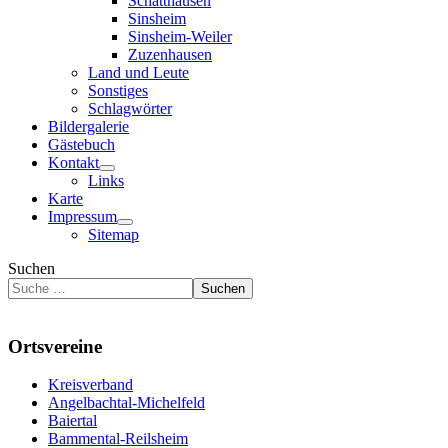
Schatthausen
Sinsheim
Sinsheim-Weiler
Zuzenhausen
Land und Leute
Sonstiges
Schlagwörter
Bildergalerie
Gästebuch
Kontakt
Links
Karte
Impressum
Sitemap
Suchen
Suchen
Ortsvereine
Kreisverband
Angelbachtal-Michelfeld
Baiertal
Bammental-Reilsheim